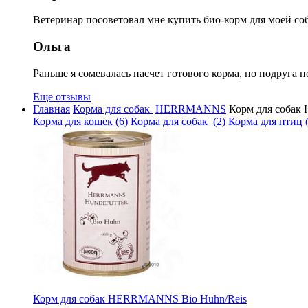
Ветеринар посоветовал мне купить био-корм для моей соб
Ольга
Раньше я сомевалась насчет готового корма, но подруга п
Еще отзывы
Главная
Корма для собак
HERRMANNS
Корм для собак
Корма для кошек (6)
Корма для собак (2)
Корма для птиц (
Корм для собак HERRMANNS Bio Huhn/Reis