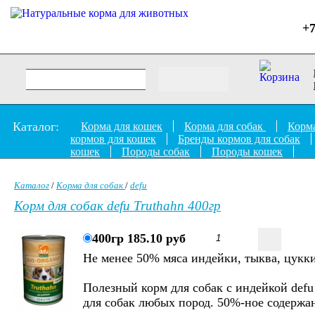
+7
Каталог:
Корма для кошек
Корма для собак
Корма
кормов для кошек
Бренды кормов для собак
кошек
Породы собак
Породы кошек
Каталог
/
Корма для собак
/
defu
Корм для собак defu Truthahn 400гр
400гр 185.10 руб
Не менее 50% мяса индейки, тыква, цукк
Полезный корм для собак с индейкой defu
для собак любых пород. 50%-ное содержа