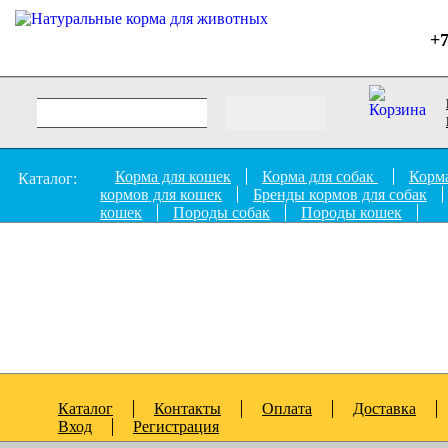
+7
Корма для кошек
Корма для собак
Корма
Каталог:
кормов для кошек
Бренды кормов для собак
кошек
Породы собак
Породы кошек
Каталог
Контакты
Оплата
Доставка
Вход
Регистрация