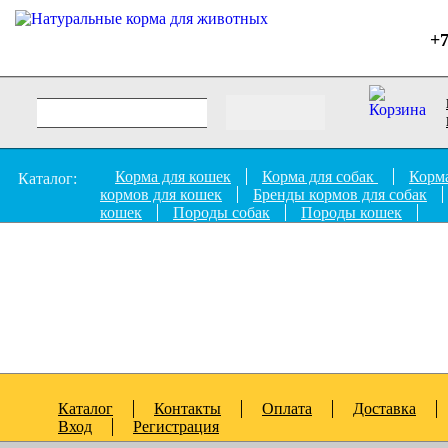
+7
Корма для кошек
Корма для собак
Корма
Каталог:
кормов для кошек
Бренды кормов для собак
кошек
Породы собак
Породы кошек
Каталог
Контакты
Оплата
Доставка
Вход
Регистрация