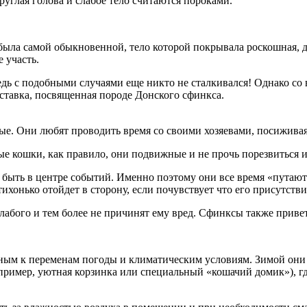
руглая голова и слабое тело считаются пороками.
ыла самой обыкновенной, тело которой покрывала роскошная, дл
 участь.
дь с подобными случаями еще никто не сталкивался! Однако со 
ыставка, посвященная породе Донского сфинкса.
. Они любят проводить время со своими хозяевами, посиживая н
е кошки, как правило, они подвижные и не прочь порезвиться и
 быть в центре событий. Именно поэтому они все время «путают
хонько отойдет в сторону, если почувствует что его присутствие
слабого и тем более не причинят ему вред. Сфинксы также прив
ным к переменам погоды и климатическим условиям. Зимой они ча
ример, уютная корзинка или специальный «кошачий домик»), где