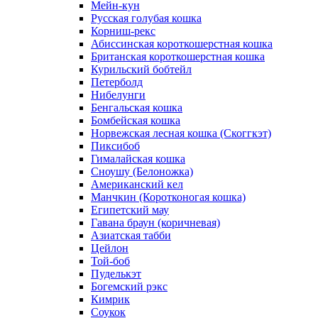
Мейн-кун
Русская голубая кошка
Корниш-рекс
Абиссинская короткошерстная кошка
Британская короткошерстная кошка
Курильский бобтейл
Петерболд
Нибелунги
Бенгальская кошка
Бомбейская кошка
Норвежская лесная кошка (Скоггкэт)
Пиксибоб
Гималайская кошка
Сноушу (Белоножка)
Американский кел
Манчкин (Коротконогая кошка)
Египетский мау
Гавана браун (коричневая)
Азиатская табби
Цейлон
Той-боб
Пуделькэт
Богемский рэкс
Кимрик
Соукок