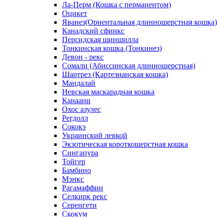
Ла-Перм (Кошка с перманентом)
Оцикет
Яванез(Ориентальная длинношерстная кошка)
Канадский сфинкс
Персидская шиншилла
Тонкинская кошка (Тонкинез)
Девон - рекс
Сомали (Абиссинская длинношерстная)
Шартрез (Картезианская кошка)
Мандалай
Невская маскарадная кошка
Канаани
Охос азулес
Регдолл
Сококэ
Украинский левкой
Экзотическая короткошерстная кошка
Сингапура
Тойгер
Бамбино
Мэнкс
Рагамаффин
Селкирк рекс
Серенгети
Скокум