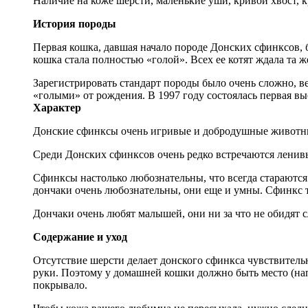
Наличие на коже шерсти, маленькие уши, кривой хвост, к
История породы
Первая кошка, давшая начало породе Донских сфинксов, б
кошка стала полностью «голой». Всех ее котят ждала та же
Зарегистрировать стандарт породы было очень сложно, ве
«голыми» от рождения. В 1997 году состоялась первая в
Характер
Донские сфинксы очень игривые и добродушные животные
Среди Донских сфинксов очень редко встречаются ленивы
Сфинксы настолько любознательны, что всегда стараются
дончаки очень любознательны, они еще и умны. Сфинкс ти
Дончаки очень любят малышей, они ни за что не обидят 
Содержание и уход
Отсутствие шерсти делает донского сфинкса чувствитель
руки. Поэтому у домашней кошки должно быть место (нап
покрывало.