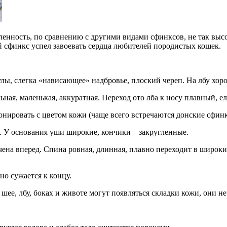
енность, по сравнению с другими видами сфинксов, не так высока
й сфинкс успел завоевать сердца любителей породистых кошек.
лы, слегка «нависающее» надбровье, плоский череп. На лбу хо
ная, маленькая, аккуратная. Переход ото лба к носу плавный, е
монировать с цветом кожи (чаще всего встречаются донские сфин
. У основания уши широкие, кончики – закругленные.
чена вперед. Спина ровная, длинная, плавно переходит в широк
но сужается к концу.
 шее, лбу, боках и животе могут появляться складки кожи, они н