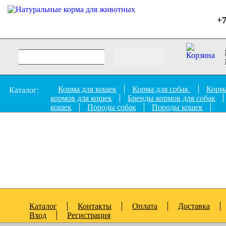
+7
Корма для кошек
Корма для собак
Корма
Каталог:
кормов для кошек
Бренды кормов для собак
кошек
Породы собак
Породы кошек
Каталог
Контакты
Оплата
Доставка
Вход
Регистрация