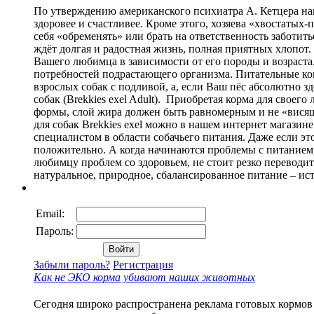
По утверждению американского психиатра А. Кетцера на
здоровее и счастливее. Кроме этого, хозяева «хвостатых
себя «обременять» или брать на ответственность заботить
ждёт долгая и радостная жизнь, полная приятных хлопот.
Вашего любимца в зависимости от его породы и возраста
потребностей подрастающего организма. Питательные ком
взрослых собак с подливой, а, если Ваш пёс абсолютно з
собак (Вrekkies exel Adult). Приобретая корма для свое
формы, слой жира должен быть равномерным и не «висящи
для собак Вrekkies exel можно в нашем интернет магазине
специалистом в области собачьего питания. Даже если эт
положительно. А когда начинаются проблемы с питанием,
любимцу проблем со здоровьем, не стоит резко переводить
натуральное, природное, сбалансированное питание – ист
Email:
Пароль:
Забыли пароль?
Регистрация
Как не ЭКО корма убивают наших животных
Сегодня широко распространена реклама готовых кормов 