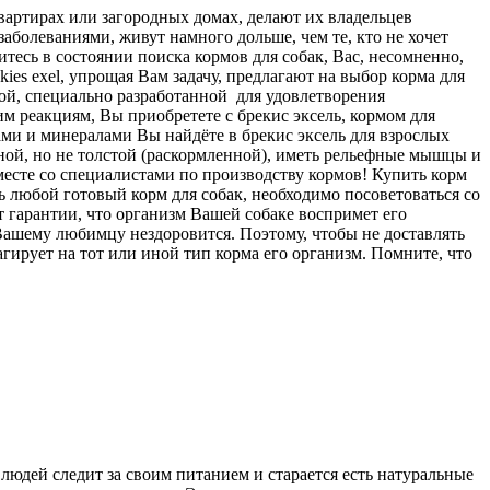
артирах или загородных домах, делают их владельцев
аболеваниями, живут намного дольше, чем те, кто не хочет
итесь в состоянии поиска кормов для собак, Вас, несомненно,
es exel, упрощая Вам задачу, предлагают на выбор корма для
лой, специально разработанной для удовлетворения
м реакциям, Вы приобретете с брекис эксель, кормом для
ами и минералами Вы найдёте в брекис эксель для взрослых
отной, но не толстой (раскормленной), иметь рельефные мышцы и
есте со специалистами по производству кормов! Купить корм
ть любой готовый корм для собак, необходимо посоветоваться со
т гарантии, что организм Вашей собаке воспримет его
Вашему любимцу нездоровится. Поэтому, чтобы не доставлять
агирует на тот или иной тип корма его организм. Помните, что
юдей следит за своим питанием и старается есть натуральные