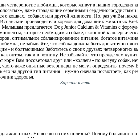
ши четвероногие любимцы, которые живут в наших городских кв
-полосатых», даже страдающие серьёзными сердечнососудистыми з
ся о кошках, собаках или другой живности. Но, раз уж Вы наход
 Испанские производители кормов для домашних животных Вrekki
. Малышам предлагается Dog Junior Calcium & Vitamins с форму
поненты, которые необходимы собаке, склонной к аллергически
доров, оптимальное сбалансированное питание, богатое витамин
го любимца, не забывайте, что собака должна быть достаточно пл
м» и болтающимся.Заботьтесь о своих друзьях четвероногих вм
 как оптом, так и в розницу. Не забывайте, что прежде чем купи
от корм Вам посоветовал друг или «коллега» по выгулу собак, не
 часто даже опытные ветеринары не могут определить, почему 
 его на другой тип питания – нужно сначала посмотреть, как ре
очник здоровья.
Корзина пуста
для животных. Но все ли из них полезны? Почему большинство л