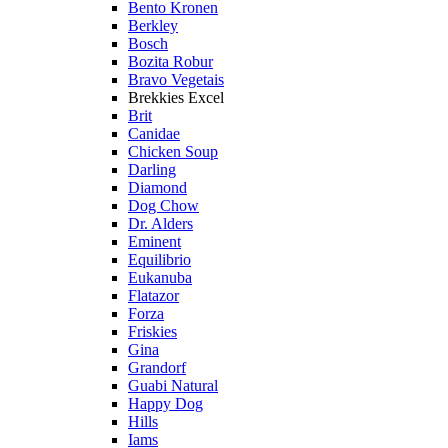
Bento Kronen
Berkley
Bosch
Bozita Robur
Bravo Vegetais
Brekkies Excel
Brit
Canidae
Chicken Soup
Darling
Diamond
Dog Chow
Dr. Alders
Eminent
Еquilibrio
Eukanuba
Flatazor
Forza
Friskies
Gina
Grandorf
Guabi Natural
Happy Dog
Hills
Iams