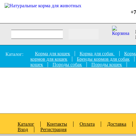
+7
Корма для кошек
Корма для собак
Корма
Каталог:
кормов для кошек
Бренды кормов для собак
кошек
Породы собак
Породы кошек
Каталог
Контакты
Оплата
Доставка
Вход
Регистрация