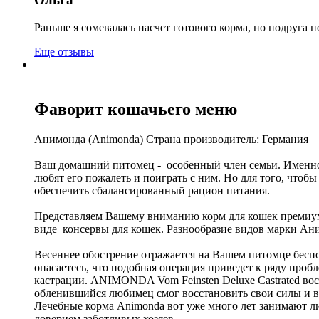
Раньше я сомевалась насчет готового корма, но подруга п
Еще отзывы
Фаворит кошачьего меню
Анимонда (Animonda) Страна производитель: Германия
Ваш домашний питомец - особенный член семьи. Именно 
любят его пожалеть и поиграть с ним. Но для того, что
обеспечить сбалансированный рацион питания.
Представляем Вашему вниманию корм для кошек премиум к
виде консервы для кошек. Разнообразие видов марки Ан
Весеннее обострение отражается на Вашем питомце беспо
опасаетесь, что подобная операция приведет к ряду про
кастрации. ANIMONDA Vom Feinsten Deluxe Castrated вос
обленившийся любимец смог восстановить свои силы и в
Лечебные корма Animonda вот уже много лет занимают л
доверием заботливых хозяев.