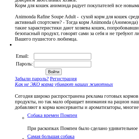
Корм для кошек анимонда радует покупателей все новым
Animonda Rafine Soupe Adult - сухой корм для кошек сре
активный спортсмен? - Тогда корм Animonda (Анимонда)
такие характеристики дают хозяева кошек, попробовавши
безопасный продукт, говорят сами за себя и не требуют 
Вашего пушистого любимца.
Email:
Пароль:
Забыли пароль?
Регистрация
Как не ЭКО корма убивают наших животных
Сегодня широко распространена реклама готовых кормов 
продукты, но так мало обращает внимания на рацион наш
добавляют в корма консерванты и ароматизаторы, многие
Собака времен Помпеи
При раскопках Помпеи было сделано удивительное
Самая большая собака