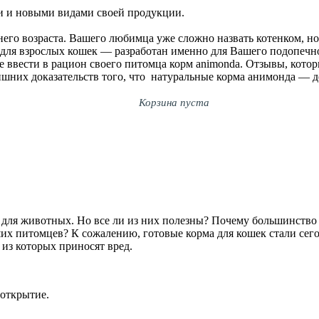
и и новыми видами своей продукции.
днего возраста. Вашего любимца уже сложно назвать котенком, 
 для взрослых кошек — разработан именно для Вашего подопеч
е ввести в рацион своего питомца корм animonda. Отзывы, кото
лишних доказательств того, что натуральные корма анимонда — д
Корзина пуста
для животных. Но все ли из них полезны? Почему большинство л
их питомцев? К сожалению, готовые корма для кошек стали сего
 из которых приносят вред.
 открытие.