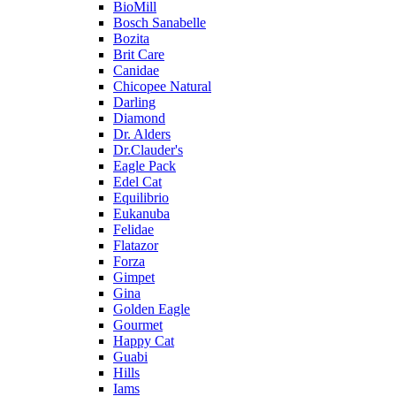
BioMill
Bosch Sanabelle
Bozita
Brit Care
Canidae
Chicopee Natural
Darling
Diamond
Dr. Alders
Dr.Clauder's
Eagle Pack
Edel Cat
Equilibrio
Eukanuba
Felidae
Flatazor
Forza
Gimpet
Gina
Golden Eagle
Gourmet
Happy Cat
Guabi
Hills
Iams