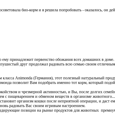
осоветовала био-корм и я решила попробовать - оказалось, он де
ему принадлежит первенство обожания всех домашних в доме. И
бы пушистый друг продолжал радовать всю семью своим отличны
ласса Animonda (Германия), этот полезный натуральный продукт 
имонда позволит Вам подобрать именно тот корм, который подо
койством и чрезмерной активностью, и Вы, после долгих семей
блем с пищеварением и обменом веществ в организме животного
становит организм кошки после неприятной операции, и даст е
новь радовать Вас своим игривым настроением.
идирующие позиции на рынке продуктов для животных премиум 