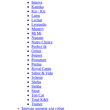
Innova
Katinka
Kis - Kis
Lams
Lechat
Leonardo
Mastery
Mi Mi
Nutram
Nutro Choice
Perfect fit
Orijen
Petreet
Pronature
Purina
Royal Canin
Sabor & Vida
Schesir
Sheba
Simba
Stout
Top Cat
Total K&S
Trainer
Бренды кормов для собак